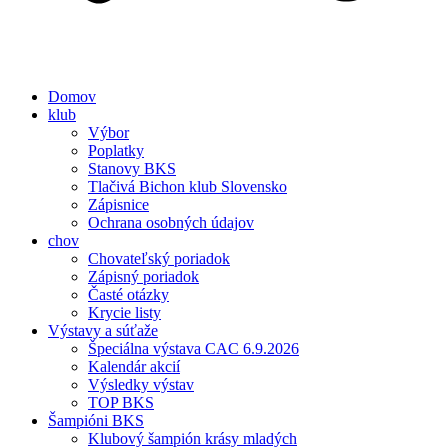
Domov
klub
Výbor
Poplatky
Stanovy BKS
Tlačivá Bichon klub Slovensko
Zápisnice
Ochrana osobných údajov
chov
Chovateľský poriadok
Zápisný poriadok
Časté otázky
Krycie listy
Výstavy a súťaže
Špeciálna výstava CAC 6.9.2026
Kalendár akcií
Výsledky výstav
TOP BKS
Šampióni BKS
Klubový šampión krásy mladých