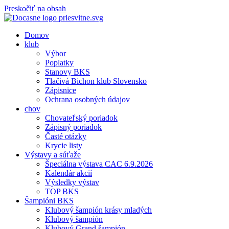
Preskočiť na obsah
Domov
klub
Výbor
Poplatky
Stanovy BKS
Tlačivá Bichon klub Slovensko
Zápisnice
Ochrana osobných údajov
chov
Chovateľský poriadok
Zápisný poriadok
Časté otázky
Krycie listy
Výstavy a súťaže
Špeciálna výstava CAC 6.9.2026
Kalendár akcií
Výsledky výstav
TOP BKS
Šampióni BKS
Klubový šampión krásy mladých
Klubový šampión
Klubový Grand šampión