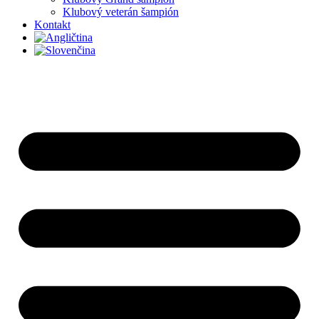
Klubový veterán šampión
Kontakt