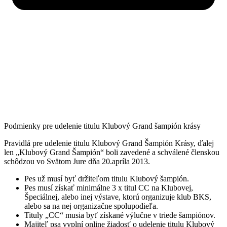
Podmienky pre udelenie titulu Klubový Grand šampión krásy
Pravidlá pre udelenie titulu Klubový Grand Šampión Krásy, ďalej
len „Klubový Grand Šampión“ boli zavedené a schválené členskou
schôdzou vo Svätom Jure dňa 20.apríla 2013.
Pes už musí byť držiteľom titulu Klubový šampión.
Pes musí získať minimálne 3 x titul CC na Klubovej,
Špeciálnej, alebo inej výstave, ktorú organizuje klub BKS,
alebo sa na nej organizačne spolupodieľa.
Tituly „CC“ musia byť získané výlučne v triede šampiónov.
Majiteľ psa vyplní online žiadosť o udelenie titulu Klubový