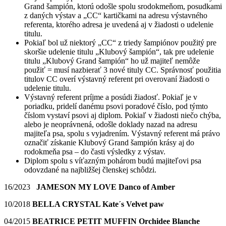
Grand šampión, ktorú odošle spolu srodokmeňom, posudkami
z daných výstav a „CC“ kartičkami na adresu výstavného
referenta, ktorého adresa je uvedená aj v žiadosti o udelenie
titulu.
Pokiaľ bol už niektorý „CC“ z triedy šampiónov použitý pre
skoršie udelenie titulu „Klubový šampión“, tak pre udelenie
titulu „Klubový Grand šampión“ ho už majiteľ nemôže
použiť = musí nazbierať 3 nové tituly CC. Správnosť použitia
titulov CC overí výstavný referent pri overovaní žiadosti o
udelenie titulu.
Výstavný referent príjme a posúdi žiadosť. Pokiaľ je v
poriadku, pridelí danému psovi poradové číslo, pod týmto
číslom vystaví psovi aj diplom. Pokiaľ v žiadosti niečo chýba,
alebo je neoprávnená, odošle doklady nazad na adresu
majiteľa psa, spolu s vyjadrením. Výstavný referent má právo
označiť získanie Klubový Grand šampión krásy aj do
rodokmeňa psa – do časti výsledky z výstav.
Diplom spolu s víťazným pohárom budú majiteľovi psa
odovzdané na najbližšej členskej schôdzi.
16/2023
JAMESON MY LOVE Danco of Amber
10/2018
BELLA CRYSTAL Kate´s Velvet paw
04/2015
BEATRICE PETIT MUFFIN Orchidee Blanche