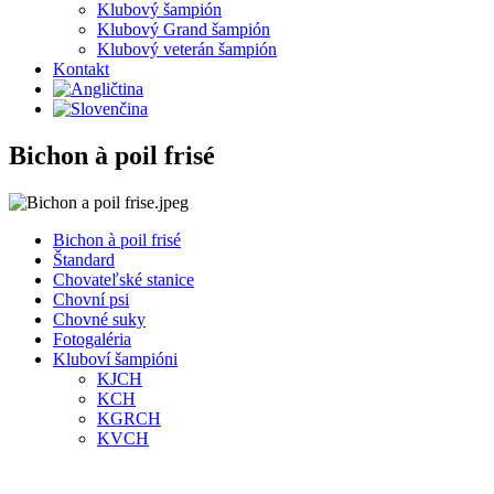
Klubový šampión
Klubový Grand šampión
Klubový veterán šampión
Kontakt
Bichon à poil frisé
Bichon à poil frisé
Štandard
Chovateľské stanice
Chovní psi
Chovné suky
Fotogaléria
Kluboví šampióni
KJCH
KCH
KGRCH
KVCH