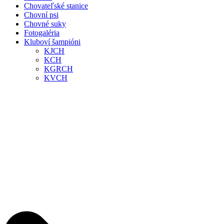
Chovateľské stanice
Chovní psi
Chovné suky
Fotogaléria
Kluboví šampióni
KJCH
KCH
KGRCH
KVCH