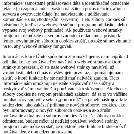
informácie: samostatné prihlasovacie dáta a identifikačné označenie
relácie (na zapamätanie si vašich náležitostí počas relácie), afinita
servera a overovacie údaje (na nadviazanie a udržiavanie
komunikácie s najvhodnejšími servermi). Tieto súbory cookies sú
odstránené, keď sa z webových stránok programu odhlásite, alebo
vypnete svoj webový prehliadač. Ak používate webové stránky
programu, nemôžete na svojom zariadení ukladanie a prístup k
týmto nevyhnutným súborom cookies zrušiť, pretože sú nevyhnutné
na to, aby webové stránky fungovali.
Informácie, ktoré týmto spôsobom zhromažďujeme, nám napríklad
odhalia, koľko používateľov navštívilo webové stránky a ktoré
stránky si prezerali, či ste naše webové stránky navštívili už
v minulosti, alebo či nás navštevujete prvý raz, a pomáhajú nám
zistiť, o ktoré funkcie by ste mohli mať najväčší záujem. Tieto
informácie nám umožňujú neustále zlepšovať naše služby a
poskytovať vám kvalitnejšiu používateľskú skúsenosť. Ak chcete
súbory cookies na svojom prehliadači zakázať, dá sa to vo väčšine
prehliadačov spraviť v sekcii „pomocník“ na paneli nástrojov, kde
sa dozviete, ako zakázať prijímanie nových súborov cookies, ako
byť informovaný o nových súboroch cookies a ako zrušiť
používanie aktuálnych súborov cookies. Ak naše súbory cookies
odmietnete, budete môcť aj naďalej používať webové stránky
programu, ale môže sa stať, že niektoré jeho funkcie budete môcť
používať len v obmedzenom rozsahu.