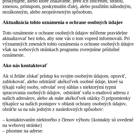
poskytujete, alebo ktoré získavame, pred ich zničením, stratou,
zmenou, prístupom, poskytnutím ďalej, alebo použitím náhodným,
nezákonným, alebo neoprávneným spôsobom.
Aktualizácia tohto oznámenia o ochrane osobných údajov
Toto oznámenie o ochrane osobných údajov môžeme pravidelne
aktualizovať bez toho, aby sme vás o tom vopred informovali. Pri
významných zmenách tohto oznámenia o ochrane osobných údajov
však na webových stránkach programu zverejníme príslušné
oznámenie.
Ako nás kontaktovať
Ak si želáte získať prístup ku svojim osobným údajom, opraviť,
zablokovať, alebo odstrániť akékoľvek osobné údaje, ktoré sa
týkajú vašej osoby, odvolať svoj súhlas s niektorými typmi
spracovania osobných údajov, odstrániť vašu e-mailovú adresu z
našich adresárov, alebo ak máte akékoľvek otázky či pripomienky
týkajúce sa našich postupov v oblasti ochrany osobných údajov,
obráťte sa na nás jedným z nasledovných spôsobov:
– kontaktovaním niektorého z členov výboru {kontakty sú uvedené
na webovej stránke}
– písomne na adrese: