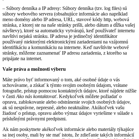
– Súbory denníka a IP adresy: Súbory denníka (tzv. log files) sú
súbory webového servera (obsahujúce informácie ako napríklad
meno domény alebo IP adresa, URL, stavové kódy http, webová
stránka, z ktorej ste na naše stránky prišli, alebo dátum a dĺžka vašej
návštevy), ktoré sa automaticky vytvárajú, keď používateľ internetu
navštívi nejakú stránku. IP adresa je jedinečný identifikátor
používaný niektorými elektronickými zariadeniami na vzájomnú
identifikáciu a komunikáciu na internete. Keď navštívite webové
stránky, môžeme zaznamenať IP adresu zariadenia, z ktorého sa
pripájate na internet.
Vaše práva a možnosti výberu
Máte právo byť informovaný o tom, aké osobné údaje o vás
uchovávame, a získať k týmto svojim osobným údajom, vrátane
fotografie, prístup pomocou kontaktných údajov, ktoré nájdete nižšie
v časti
Ako nás kontaktovať
. Kedykoľvek môžete požiadať o
opravu, zablokovanie alebo odstránenie svojich osobných údajov,
ak sú nesprávne, nepresné, alebo neaktuálne. Akúkoľvek vašu
žiadosť o prístup, opravu alebo výmaz údajov vyriešime v súlade s
príslušnými právnymi predpismi.
Ak nám poskytnete akékoľvek informácie alebo materiály týkajúce
sa inej osoby, mali by ste mať istotu, že zdieľanie takých informácií