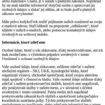
alebo materiálov s nami, je v súlade s platnými zákonmi. Napríklad
by ste mali náležite informovať dotyčnú osobu o spracovaní jej
osobných údajov a získať jej súhlas, ak to bude podľa platných
zákonov nevyhnutné.
Máte právo kedykoľvek zrušiť prijímanie našich oznámení na svoju
e-mailovú adresu. Stačí kliknúť na prepojenie „odhlásenie“, ktoré
nájdete v našich e-mailoch, alebo pomocou kontaktných údajov
uvedených na webovej stránke.
Informácie, ktoré zdieľame
Osobné údaje, ktoré o vás získavame, ďalej neodovzdávame, ani ich
inak nezdieľame, s výnimkou prípadov uvedených v tomto
Oznámení o ochrane osobných údajov.
Vaše osobné údaje, ktoré získavame, môžeme zdieľať s našimi
strešnými orgánmi – SKJ, UKK, kynologické kluby, ktoré
organizujú výstavy, obchodné spoločnosti, ktoré svojou aktivitou
majú spojitosť s činnosťou klubu. Vaše osobné údaje môžeme ďalej
zdieľať s našimi poskytovateľmi služieb, ktorých sme angažovali,
aby poskytovali služby v našom mene, a v súvislosti s účelmi
uvedenými v tomto oznámení. Patria medzi nich napríklad
poskytovatelia zákazníckych služieb a spoločnosti zabezpečujúce
koordináciu zasielania pošty. Týchto poskytovateľov služieb
oprávňujeme na používanie, alebo zdieľanie informácií len v miere,