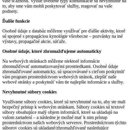
vaše sťažnosti. Vyššie uvedené typy komunikácie sú nevyhnutné na
to, aby sme vám mohli poskytovať služby, reagovať na vaše
podnety.
Ďalšie funkcie
Osobné údaje z databáz môžeme využívať pre ďalšie aktivity, ktoré
sú spojené s propagáciou kynológie všeobecne – pozvánky na iné
výstavy, propagačné akcie, súťaže.
Osobné údaje, ktoré zhromažďujeme automaticky
Na webových stránkach môžeme niektoré informácie
zhromažďovať automatizovanými prostriedkami. Osobné údaje
zhromažďované automaticky, sú spracovávané s cieľom poskytnúť
vám program prostredníctvom webových stránok, zlepšiť naše
webové stránky a poskytnúť vám tie najlepšie informácie a služby.
Nevyhnutné súbory cookies
Využívame súbory cookies, ktoré sú nevyhnutné na to, aby ste mali
bezpečný prístup k webovým stránkam. Súbory cookies sú textové
súbory obsahujúce malý objem informácií, ktoré sa ukladajú na
vašom zariadení – a následne je možné mať k nim prístup
prostredníctvom našich webových serverov. Prostredníctvom týchto
súborov cookies sú ukladané/zhromažďované nasledujúce