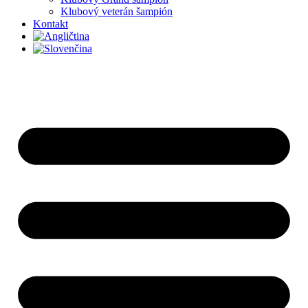
Klubový veterán šampión
Kontakt