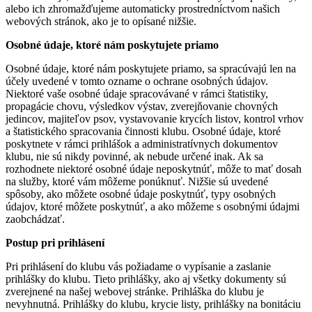
alebo ich zhromažďujeme automaticky prostredníctvom našich
webových stránok, ako je to opísané nižšie.
Osobné údaje, ktoré nám poskytujete priamo
Osobné údaje, ktoré nám poskytujete priamo, sa spracúvajú len na
účely uvedené v tomto ozname o ochrane osobných údajov.
Niektoré vaše osobné údaje spracovávané v rámci štatistiky,
propagácie chovu, výsledkov výstav, zverejňovanie chovných
jedincov, majiteľov psov, vystavovanie krycích listov, kontrol vrhov
a štatistického spracovania činnosti klubu. Osobné údaje, ktoré
poskytnete v rámci prihlášok a administratívnych dokumentov
klubu, nie sú nikdy povinné, ak nebude určené inak. Ak sa
rozhodnete niektoré osobné údaje neposkytnúť, môže to mať dosah
na služby, ktoré vám môžeme ponúknuť. Nižšie sú uvedené
spôsoby, ako môžete osobné údaje poskytnúť, typy osobných
údajov, ktoré môžete poskytnúť, a ako môžeme s osobnými údajmi
zaobchádzať.
Postup pri prihlásení
Pri prihlásení do klubu vás požiadame o vypísanie a zaslanie
prihlášky do klubu. Tieto prihlášky, ako aj všetky dokumenty sú
zverejnené na našej webovej stránke. Prihláška do klubu je
nevyhnutná. Prihlášky do klubu, krycie listy, prihlášky na bonitáciu