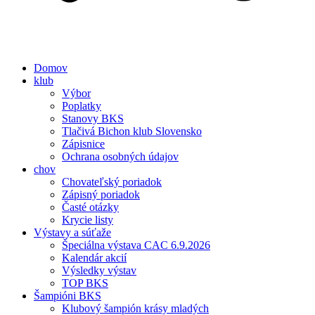
Domov
klub
Výbor
Poplatky
Stanovy BKS
Tlačivá Bichon klub Slovensko
Zápisnice
Ochrana osobných údajov
chov
Chovateľský poriadok
Zápisný poriadok
Časté otázky
Krycie listy
Výstavy a súťaže
Špeciálna výstava CAC 6.9.2026
Kalendár akcií
Výsledky výstav
TOP BKS
Šampióni BKS
Klubový šampión krásy mladých