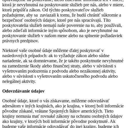
ktorá je nevyhnutná na poskytovanie služieb pre nás, alebo v miere,
ktorú pripúšťa zákon. Od týchto poskytovateľov služieb
požadujeme, aby sa zaviazali k tomu, že budú chrániť súkromie a
bezpečnosť osobných údajov, ktoré pre nás spracúvajú. Títo
poskytovatelia služieb nemajú naše poverenie na to, aby používali,
alebo zdieľali informácie iným spôsobom, ako je nevyhnutné na
poskytovanie služieb v našom mene alebo na splnenie požiadaviek
právnych predpisov.
Niektoré vaše osobné údaje môžeme ďalej poskytovať v
nasledovných prípadoch: ak to vyžaduje zákon alebo súdne
nariadenie, ak sa domnievame, že je takéto poskytnutie nevyhnutné
na zamedzenie škody alebo finančnej straty, alebo v súvislosti s
vyšetrovaním podozrenia z podvodu alebo nezákonnej aktivity,
alebo v súvislosti s vyšetrovaním uskutočneného podvodu alebo
nelegálnej aktivity.
Odovzdávanie údajov
Osobné údaje, ktoré o vás získavame, môžeme odovzdávať
adresátom v iných krajinách, ako je krajina, v ktorej boli informácie
pôvodne získané, vrátane Spojených štátov amerických. Tieto
krajiny nemusia mať rovnaké zákony na ochranu osobných údajov
ako krajiny, v ktorých boli informácie pôvodne poskytnuté. Ak
budeme vaše informácie odovzdávať do inej krajiny, budeme ich