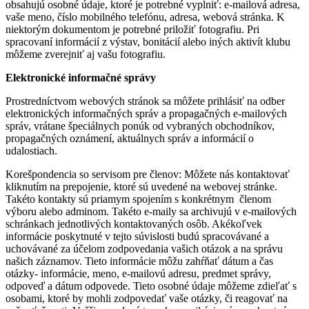
obsahujú osobné údaje, ktoré je potrebné vyplniť: e-mailová adresa,
vaše meno, číslo mobilného telefónu, adresa, webová stránka. K
niektorým dokumentom je potrebné priložiť fotografiu. Pri
spracovaní informácií z výstav, bonitácií alebo iných aktivít klubu
môžeme zverejniť aj vašu fotografiu.
Elektronické informačné správy
Prostredníctvom webových stránok sa môžete prihlásiť na odber
elektronických informačných správ a propagačných e-mailových
správ, vrátane špeciálnych ponúk od vybraných obchodníkov,
propagačných oznámení, aktuálnych správ a informácií o
udalostiach.
Korešpondencia so servisom pre členov: Môžete nás kontaktovať
kliknutím na prepojenie, ktoré sú uvedené na webovej stránke.
Takéto kontakty sú priamym spojením s konkrétnym členom
výboru alebo adminom. Takéto e-maily sa archivujú v e-mailových
schránkach jednotlivých kontaktovaných osôb. Akékoľvek
informácie poskytnuté v tejto súvislosti budú spracovávané a
uchovávané za účelom zodpovedania vašich otázok a na správu
našich záznamov. Tieto informácie môžu zahŕňať dátum a čas
otázky- informácie, meno, e-mailovú adresu, predmet správy,
odpoveď a dátum odpovede. Tieto osobné údaje môžeme zdieľať s
osobami, ktoré by mohli zodpovedať vaše otázky, či reagovať na