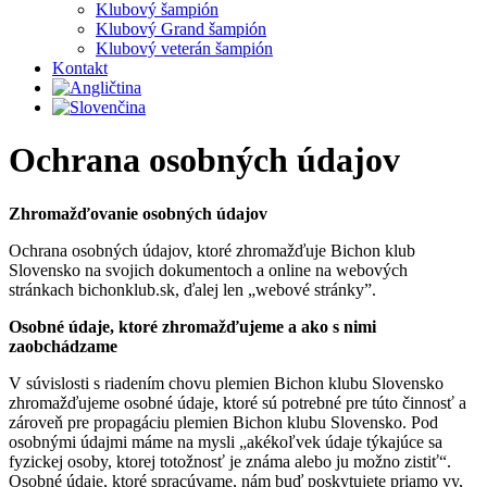
Klubový šampión
Klubový Grand šampión
Klubový veterán šampión
Kontakt
Ochrana osobných údajov
Zhromažďovanie osobných údajov
Ochrana osobných údajov, ktoré zhromažďuje Bichon klub
Slovensko na svojich dokumentoch a online na webových
stránkach bichonklub.sk, ďalej len „webové stránky”.
Osobné údaje, ktoré zhromažďujeme a ako s nimi
zaobchádzame
V súvislosti s riadením chovu plemien Bichon klubu Slovensko
zhromažďujeme osobné údaje, ktoré sú potrebné pre túto činnosť a
zároveň pre propagáciu plemien Bichon klubu Slovensko. Pod
osobnými údajmi máme na mysli „akékoľvek údaje týkajúce sa
fyzickej osoby, ktorej totožnosť je známa alebo ju možno zistiť“.
Osobné údaje, ktoré spracúvame, nám buď poskytujete priamo vy,