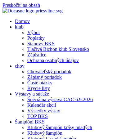
Preskočiť na obsah
Domov
klub
Výbor
Poplatky
Stanovy BKS
Tlačivá Bichon klub Slovensko
Zápisnice
Ochrana osobných údajov
chov
Chovateľský poriadok
Zápisný poriadok
Časté otázky
Krycie listy
Výstavy a súťaže
Špeciálna výstava CAC 6.9.2026
Kalendár akcií
Výsledky výstav
TOP BKS
Šampióni BKS
Klubový šampión krásy mladých
Klubový šampión
Klubový Grand šampión