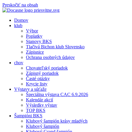
Preskočiť na obsah
Domov
klub
Výbor
Poplatky
Stanovy BKS
Tlačivá Bichon klub Slovensko
Zápisnice
Ochrana osobných údajov
chov
Chovateľský poriadok
Zápisný poriadok
Časté otázky
Krycie listy
Výstavy a súťaže
Špeciálna výstava CAC 6.9.2026
Kalendár akcií
Výsledky výstav
TOP BKS
Šampióni BKS
Klubový šampión krásy mladých
Klubový šampión
Klubový Grand šampión