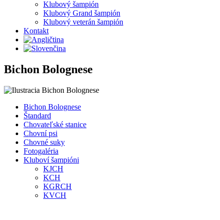
Klubový šampión
Klubový Grand šampión
Klubový veterán šampión
Kontakt
Bichon Bolognese
Bichon Bolognese
Štandard
Chovateľské stanice
Chovní psi
Chovné suky
Fotogaléria
Kluboví šampióni
KJCH
KCH
KGRCH
KVCH