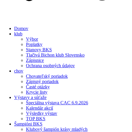
Domov
klub
Výbor
Poplatky
Stanovy BKS
Tlačivá Bichon klub Slovensko
Zápisnice
Ochrana osobných údajov
chov
Chovateľský poriadok
Zápisný poriadok
Časté otázky
Krycie listy
Výstavy a súťaže
Špeciálna výstava CAC 6.9.2026
Kalendár akcií
Výsledky výstav
TOP BKS
Šampióni BKS
Klubový šampión krásy mladých