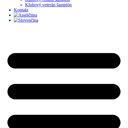
Klubový veterán šampión
Kontakt