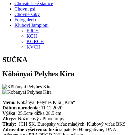
Chovateľské stanice
Chovní psi
Chovné suky
Fotogaléria
Kluboví šampióni
KJCH
KCH
KGRCH
KVCH
SUČKA
Köbányai Pelyhes Kira
Meno:
Köbányai Pelyhes Kira „Kira“
Dátum narodenia
: 11.12.2020
Výška
: 25,5cm/ dĺžka 28,5 cm
Zhryz:
Nožnicový / Plnochrupý
Tituly:
JCH SK, Europsky víťaz mladých, Klubový víťaz BKS
Zdravotné vyšetrenia:
luxácia patelly 0/0 negatívne, DNA
vyšetrenie na PRA PRCD N/N bez nálezu