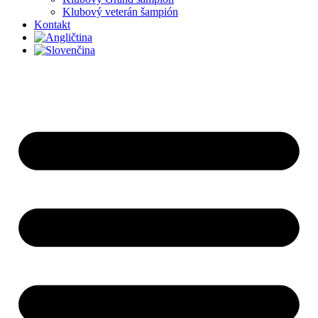
Klubový veterán šampión
Kontakt