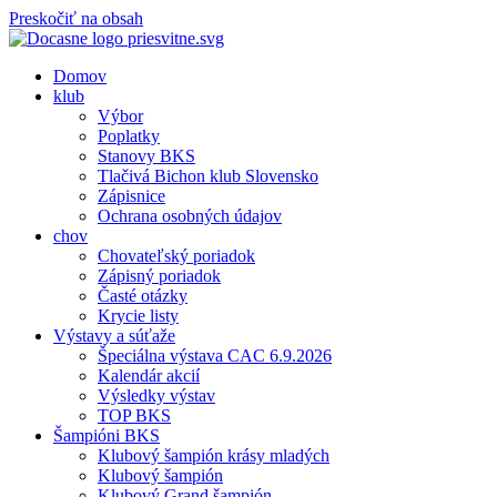
Preskočiť na obsah
Domov
klub
Výbor
Poplatky
Stanovy BKS
Tlačivá Bichon klub Slovensko
Zápisnice
Ochrana osobných údajov
chov
Chovateľský poriadok
Zápisný poriadok
Časté otázky
Krycie listy
Výstavy a súťaže
Špeciálna výstava CAC 6.9.2026
Kalendár akcií
Výsledky výstav
TOP BKS
Šampióni BKS
Klubový šampión krásy mladých
Klubový šampión
Klubový Grand šampión