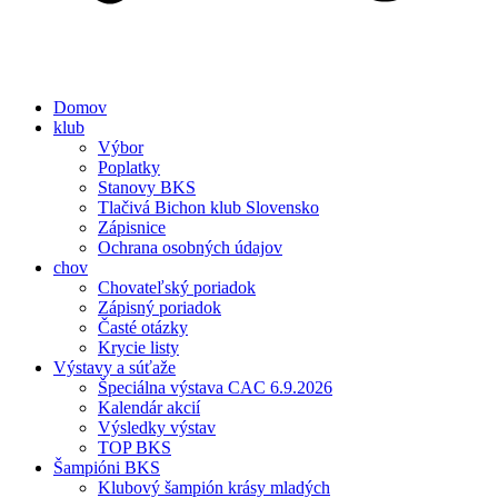
Domov
klub
Výbor
Poplatky
Stanovy BKS
Tlačivá Bichon klub Slovensko
Zápisnice
Ochrana osobných údajov
chov
Chovateľský poriadok
Zápisný poriadok
Časté otázky
Krycie listy
Výstavy a súťaže
Špeciálna výstava CAC 6.9.2026
Kalendár akcií
Výsledky výstav
TOP BKS
Šampióni BKS
Klubový šampión krásy mladých