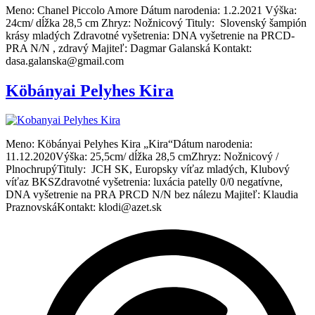
Meno: Chanel Piccolo Amore Dátum narodenia: 1.2.2021 Výška:
24cm/ dĺžka 28,5 cm Zhryz: Nožnicový Tituly: Slovenský šampión
krásy mladých Zdravotné vyšetrenia: DNA vyšetrenie na PRCD-
PRA N/N , zdravý Majiteľ: Dagmar Galanská Kontakt:
dasa.galanska@gmail.com
Köbányai Pelyhes Kira
Meno: Köbányai Pelyhes Kira „Kira“Dátum narodenia:
11.12.2020Výška: 25,5cm/ dĺžka 28,5 cmZhryz: Nožnicový /
PlnochrupýTituly: JCH SK, Europsky víťaz mladých, Klubový
víťaz BKSZdravotné vyšetrenia: luxácia patelly 0/0 negatívne,
DNA vyšetrenie na PRA PRCD N/N bez nálezu Majiteľ: Klaudia
PraznovskáKontakt: klodi@azet.sk