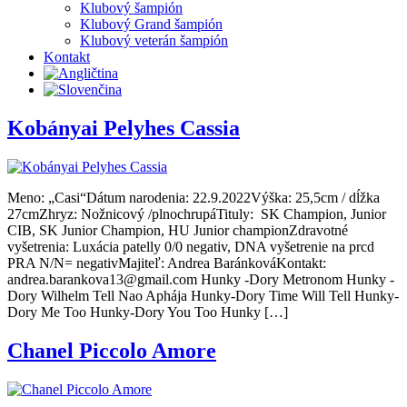
Klubový šampión
Klubový Grand šampión
Klubový veterán šampión
Kontakt
Kobányai Pelyhes Cassia
Meno: „Casi“Dátum narodenia: 22.9.2022Výška: 25,5cm / dĺžka
27cmZhryz: Nožnicový /plnochrupáTituly: SK Champion, Junior
CIB, SK Junior Champion, HU Junior championZdravotné
vyšetrenia: Luxácia patelly 0/0 negativ, DNA vyšetrenie na prcd
PRA N/N= negativMajiteľ: Andrea BaránkováKontakt:
andrea.barankova13@gmail.com Hunky -Dory Metronom Hunky -
Dory Wilhelm Tell Nao Aphája Hunky-Dory Time Will Tell Hunky-
Dory Me Too Hunky-Dory You Too Hunky […]
Chanel Piccolo Amore