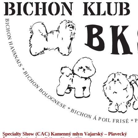
B
I
C
H
O
N
H
A
V
A
N
A
I
S
*
B
I
C
H
O
N
B
O
L
O
G
N
E
S
E
*
B
I
C
H
O
N
Á
P
O
I
L
P
F
*
R
É
I
S
Specialty Show (CAC) Kamenný mlyn Vajarský – Plavecký