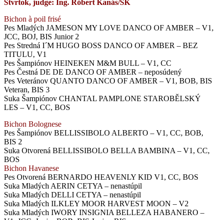
Štvrtok, judge: Ing. Róbert Kanás/SK
Bichon à
poil frisé
Pes Mladých JAMESON MY LOVE DANCO OF AMBER – V1,
JCC, BOJ, BIS Junior 2
Pes Stredná I´M HUGO BOSS DANCO OF AMBER – BEZ
TITULU, V1
Pes Šampiónov HEINEKEN M&M BULL – V1, CC
Pes Čestná DE DE DANCO OF AMBER – neposúdený
Pes Veteránov QUANTO DANCO OF AMBER – V1, BOB, BIS
Veteran, BIS 3
Suka Šampiónov CHANTAL PAMPLONE STAROBĚLSKÝ
LES – V1, CC, BOS
Bichon Bolognese
Pes Šampiónov BELLISSIBOLO ALBERTO – V1, CC, BOB,
BIS 2
Suka Otvorená BELLISSIBOLO BELLA BAMBINA – V1, CC,
BOS
Bichon Havanese
Pes Otvorená BERNARDO HEAVENLY KID V1, CC, BOS
Suka Mladých AERIN CETYA – nenastúpil
Suka Mladých DELLI CETYA – nenastúpil
Suka Mladých ILKLEY MOOR HARVEST MOON – V2
Suka Mladých IWORY INSIGNIA BELLEZA HABANERO –