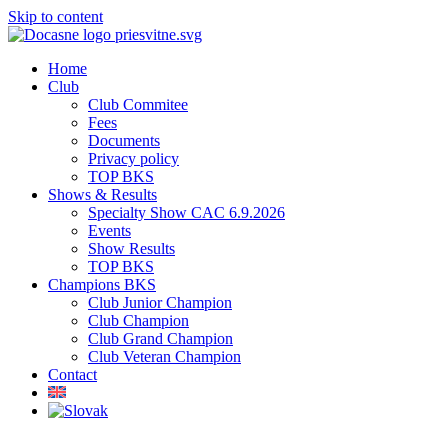
Skip to content
Home
Club
Club Commitee
Fees
Documents
Privacy policy
TOP BKS
Shows & Results
Specialty Show CAC 6.9.2026
Events
Show Results
TOP BKS
Champions BKS
Club Junior Champion
Club Champion
Club Grand Champion
Club Veteran Champion
Contact